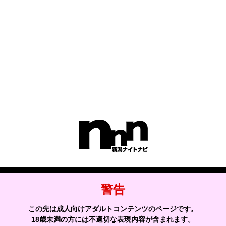
5.ユーザーによる照会
弊社は､ユーザーの皆様が提供された個人情報の確認､訂正などを希望
される場合は､弊社対応窓口にお申出いただくことにより､合理的な範
囲で､そのご希望に対応致します。
6.ポリシーの改善
弊社は､ユーザー皆様の個人情報の取扱い､管理及び保護については､
関係法規を遵守するとともに､適宜本ポリシーの内容を見直しその改
善に努めます。
サイトの利用について
警告
サイトからのお知らせ
この先は成人向けアダルトコンテンツのページです。
18歳未満の方には不適切な表現内容が含まれます。
利用規約