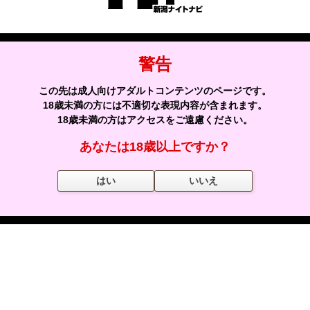
“ギバー”と“テイカー”と“マッチャー”
あなたは、どのタイプですか🤭？
警告
星を贈る
この先は成人向けアダルトコンテンツのページです。
18歳未満の方には不適切な表現内容が含まれます。
18歳未満の方はアクセスをご遠慮ください。
贈られたありがとうの星
11
本日、星を贈れる回数｜あと
0
回
あなたは18歳以上ですか？
はい
いいえ
コメントする
前へ 「
今日から“アレ”休み♡
」