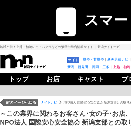
スマー
地域密着！上越・柏崎のキャバクラなどの繁華街総合情報サイト
｜新潟ナイトナビ
風俗・非風俗
新潟男前ナビ
ナイト
新潟・新発田
長岡・三条
上越・柏崎
トップ
お店
キャスト
ブ
前のページへ戻る
ナイトナビ
NPO法人 国際安心安全協会 新潟支部との取り
～この業界に関わるお客さん･女の子･お店
NPO法人 国際安心安全協会 新潟支部との取