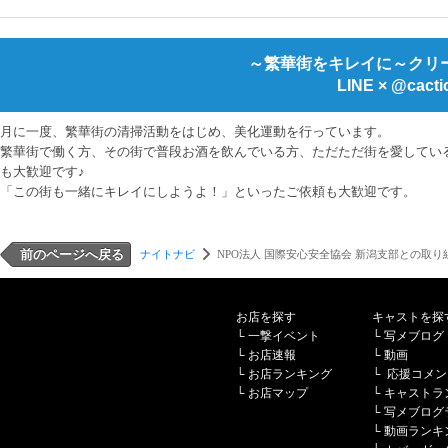
～繁華街をキレイに～クリ
LINE × @cacti
月に一度、繁華街の清掃活動をはじめ、美化運動を行っています。
繁華街で働く方、その街で普段お酒を飲んでいる方、ただただ街を愛している
も大歓迎です♪
「この街も一緒にキレイにしようよ！」といったご依頼も大歓迎です。
前のページへ戻る
ナイトナビ
NPO法人 国際安心安全協会 新潟支部との取り
お店を探す
キャストを探
└
一撃イベント
└
写メブログ
└
お店速報
└
動画
└
お店ランキング
└
応援コメン
└
お店マップ
└
キャストラ
└
写メブログ
└
動画ランキ