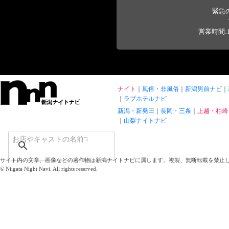
緊急
営業時間:1
ナイト
風俗・非風俗
新潟男前ナビ
ラブホテルナビ
新潟・新発田
長岡・三条
上越・柏崎
山梨ナイトナビ
サイト内の文章、画像などの著作物は新潟ナイトナビに属します。複製、無断転載を禁止
© Niigata Night Navi. All rights reserved.