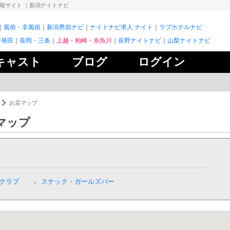
情報サイト
｜新潟ナイトナビ
風俗・非風俗
新潟男前ナビ
ナイトナビ求人 ナイト
ラブホテルナビ
新発田
長岡・三条
上越・柏崎・糸魚川
長野ナイトナビ
山梨ナイトナビ
キャスト
ブログ
ログイン
お店マップ
マップ
クラブ
スナック・ガールズバー