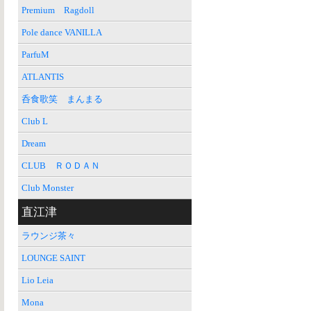
Premium Ragdoll
Pole dance VANILLA
ParfuM
ATLANTIS
呑食歌笑 まんまる
Club L
Dream
CLUB ＲＯＤＡＮ
Club Monster
直江津
ラウンジ茶々
LOUNGE SAINT
Lio Leia
Mona