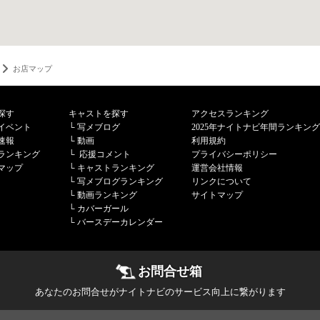
お店マップ
探す
キャストを探す
アクセスランキング
イベント
└
写メブログ
2025年ナイトナビ年間ランキング
速報
└
動画
利用規約
ランキング
└
応援コメント
プライバシーポリシー
マップ
└
キャストランキング
運営会社情報
└
写メブログランキング
リンクについて
└
動画ランキング
サイトマップ
└
カバーガール
└
バースデーカレンダー
お問合せ箱
あなたのお問合せがナイトナビのサービス向上に繋がります