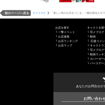
前のページへ戻る
ナイトナビ
「新しい性の公共をつくる」一般社団法人ホワ
お店を探す
キャストを探
└
一撃イベント
└
写メブログ
└
お店速報
└
動画
└
お店ランキング
└
応援コメン
└
お店マップ
└
キャストラ
└
写メブログ
└
動画ランキ
└
カバーガー
└
バースデー
あなたのお問合せが
お問い合わ