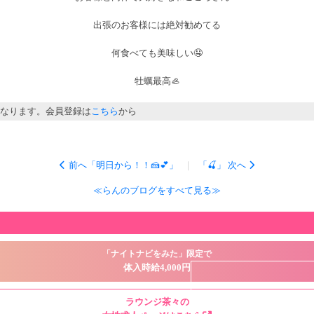
出張のお客様には絶対勧めてる
何食べても美味しい🤤
牡蠣最高🦪
なります。会員登録は
こちら
から
前へ「明日から！！🍰💕」
｜
「🍒」 次へ
≪らんのブログをすべて見る≫
「ナイトナビをみた」限定で
体入時給4,000円
ラウンジ茶々の