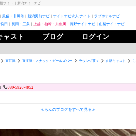
情報サイト
｜新潟ナイトナビ
風俗・非風俗
新潟男前ナビ
ナイトナビ求人 ナイト
ラブホテルナビ
新発田
長岡・三条
上越・柏崎・糸魚川
長野ナイトナビ
山梨ナイトナビ
キャスト
ブログ
ログイン
直江津
直江津・スナック・ガールズバー
ラウンジ茶々
在籍キャスト
ら
)
080-5920-4952
≪らんのブログをすべて見る≫