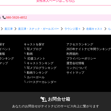
女性求人ページはこちら
)
080-5920-4952
直江津
直江津・スナック・ガールズバー
ラウンジ茶々
在籍キャスト
ら
探す
キャストを探す
アクセスランキング
イベント
└
写メブログ
2025年ナイトナビ年間ランキング
速報
└
動画
利用規約
ランキング
└
応援コメント
プライバシーポリシー
マップ
└
キャストランキング
運営会社情報
└
写メブログランキング
リンクについて
└
動画ランキング
サイトマップ
└
カバーガール
└
バースデーカレンダー
お問合せ箱
あなたのお問合せがナイトナビのサービス向上に繋がります