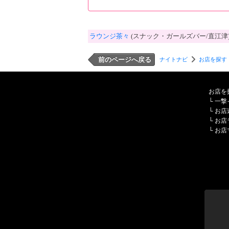
ラウンジ茶々
(スナック・ガールズバー/直江津
前のページへ戻る
ナイトナビ
お店を探す
お店を
└
一撃
└
お店
└
お店
└
お店