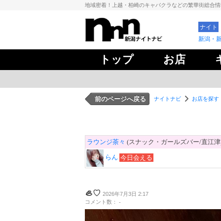
地域密着！上越・柏崎のキャバクラなどの繁華街総合
ナイト
新潟・
トップ
お店
前のページへ戻る
ナイトナビ
お店を探す
ラウンジ茶々
(スナック・ガールズバー/直江津
らん
今日会える
🦪♡
2026年7月3日 2:17
コメント数： -