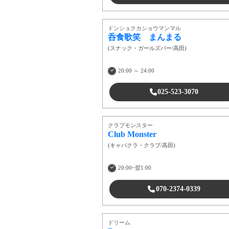
ドンショクカショウマンマル
呑食歌笑 まんまる
(
スナック・ガールズバー
/
高田
)
20:00 ～ 24:00
025-523-3070
クラブモンスター
Club Monster
(
キャバクラ・クラブ
/
高田
)
20:00~翌1:00
070-2374-0339
ドリーム