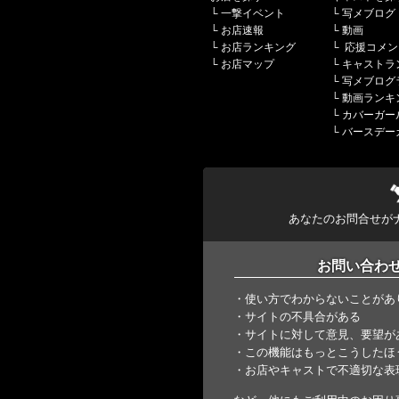
└
一撃イベント
└
写メブログ
└
お店速報
└
動画
└
お店ランキング
└
応援コメン
└
お店マップ
└
キャストラ
└
写メブログ
└
動画ランキ
└
カバーガー
└
バースデー
あなたのお問合せが
お問い合わ
・使い方でわからないことがあ
・サイトの不具合がある
・サイトに対して意見、要望が
・この機能はもっとこうしたほ
・お店やキャストで不適切な表