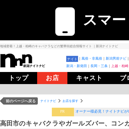
スマー
地域密着！上越・柏崎のキャバクラなどの繁華街総合情報サイト
｜新潟ナイトナビ
風俗・非風俗
新潟男前ナビ
ナイト
新潟・新発田
長岡・三条
上越・柏崎
トップ
お店
キャスト
ブ
前のページへ戻る
ナイトナビ
お店を探す
PR
オーナー様必見！ナイトナビが
高田市のキャバクラやガールズバー、コン