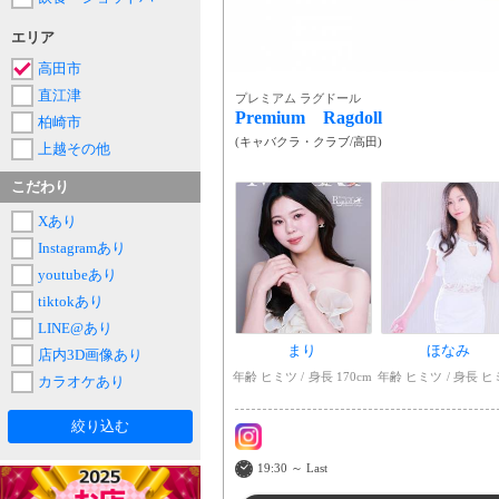
エリア
高田市
直江津
プレミアム ラグドール
Premium Ragdoll
柏崎市
(
キャバクラ・クラブ
/
高田
)
上越その他
こだわり
Xあり
Instagramあり
youtubeあり
tiktokあり
LINE@あり
まり
ほなみ
店内3D画像あり
年齢 ヒミツ
身長 170cm
年齢 ヒミツ
身長 ヒ
カラオケあり
絞り込む
19:30 ～ Last