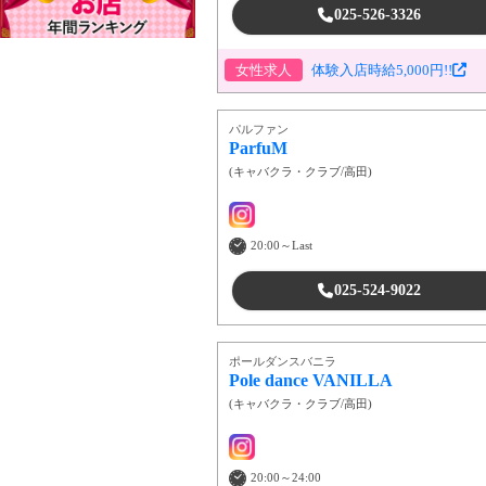
025-526-3326
女性求人
体験入店時給5,000円!!
パルファン
ParfuM
(
キャバクラ・クラブ
/
高田
)
20:00～Last
025-524-9022
ポールダンスバニラ
Pole dance VANILLA
(
キャバクラ・クラブ
/
高田
)
20:00～24:00