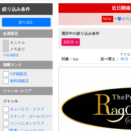
近日開催
絞り込み条件
NEW
一撃イベ
絞り込む
会員限定
選択中の絞り込み条件
高田市
キニナル
メモあり
アクセ
※会員限定
9
対象：
並べ替え：
昨日
件
掲載ランク
VIP掲載店
無料掲載店
ジャンル･エリア
ジャンル
キャバクラ・クラブ
スナック・ガールズバー
コンパニオンクラブ
飲食・ショットバー