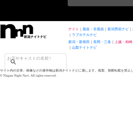
ナイト
風俗・非風俗
新潟男前ナビ
ラブホテルナビ
新潟・新発田
長岡・三条
上越・柏崎
山梨ナイトナビ
サイト内の文章、画像などの著作物は新潟ナイトナビに属します。複製、無断転載を禁止
© Niigata Night Navi. All rights reserved.