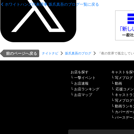
ホワイトハンズ代表理事 坂爪真吾のブログ一覧に戻る
前のページへ戻る
ナイトナビ
坂爪真吾のブログ
『夜の世界で孤立してい
お店を探す
キャストを探
└
一撃イベント
└
写メブログ
└
お店速報
└
動画
└
お店ランキング
└
応援コメン
└
お店マップ
└
キャストラ
└
写メブログ
└
動画ランキ
└
カバーガー
└
バースデー