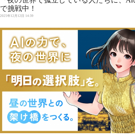
『夜の世界で孤立している人たちに、AI
で挑戦中！
2025年12月12日 14:39