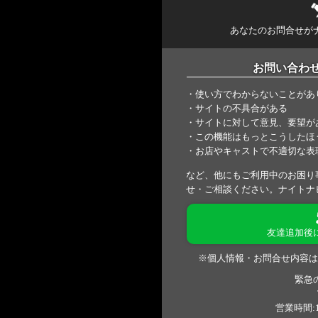
あなたのお問合せが
お問い合わ
・使い方でわからないことがあ
・サイトの不具合がある
・サイトに対して意見、要望が
・この機能はもっとこうしたほ
・お店やキャストで不適切な表
など、他にもご利用中のお困り
せ・ご相談ください。ナイトナ
友達追加後
※個人情報・お問合せ内容は
緊急
営業時間:1