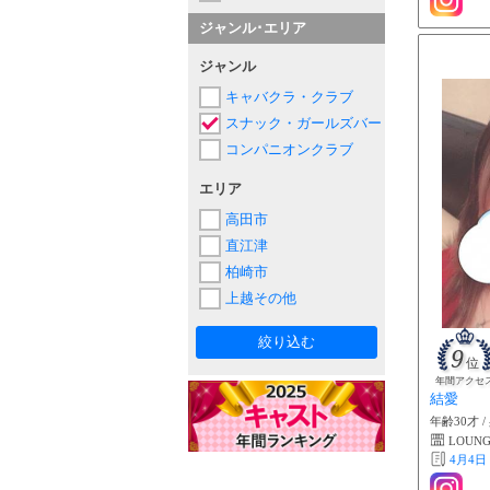
ジャンル･エリア
ジャンル
キャバクラ・クラブ
スナック・ガールズバー
コンパニオンクラブ
エリア
高田市
直江津
柏崎市
上越その他
絞り込む
9
位
年間アクセ
結愛
年齢30才 /
LOUNG
4月4日 