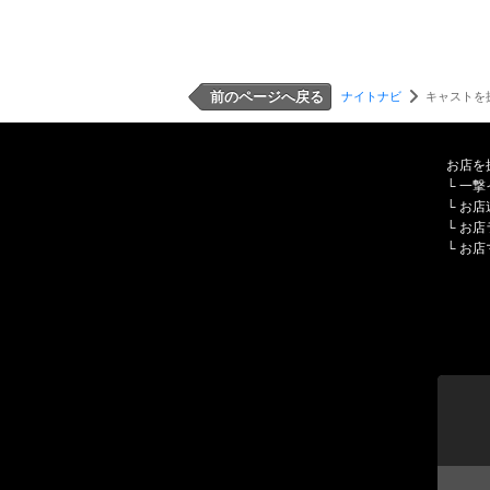
前のページへ戻る
ナイトナビ
キャストを
お店を
└
一撃
└
お店
└
お店
└
お店