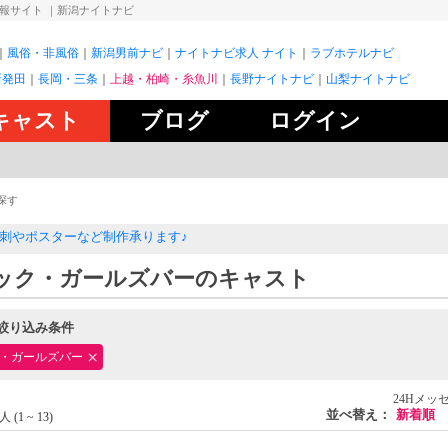
情報サイト
｜新潟ナイトナビ
風俗・非風俗
新潟男前ナビ
ナイトナビ求人 ナイト
ラブホテルナビ
新発田
長岡・三条
上越・柏崎・糸魚川
長野ナイトナビ
山梨ナイトナビ
キャスト
ブログ
ログイン
探す
刺やポスターなど制作承ります♪
ック・ガールズバーのキャスト
絞り込み条件
・ガールズバー
24Hメッ
並べ替え：
新着順
人 (1 ~ 13)