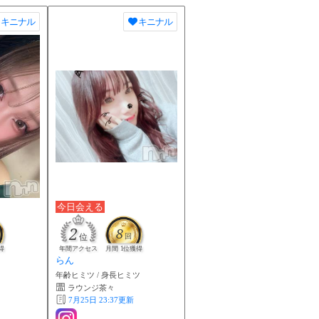
キニナル
キニナル
今日会える
2
8
位
回
得
年間アクセス
月間 1位獲得
らん
年齢ヒミツ / 身長ヒミツ
ラウンジ茶々
7月25日 23:37
更新