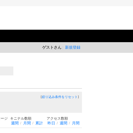
ゲストさん
新規登録
[
絞り込み条件をリセット
]
セージ
キニナル数順
アクセス数順
週間
月間
累計
昨日
週間
月間