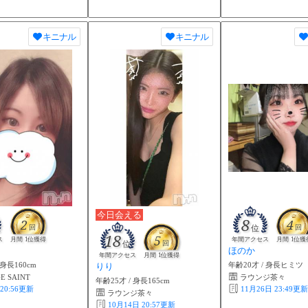
キニナル
キニナル
今日会える
8
2
4
回
位
回
18
5
ス
月間 1位獲得
年間アクセス
月間 1位獲
位
回
ほのか
年間アクセス
月間 1位獲得
 身長160cm
年齢20才 / 身長ヒミツ
りり
E SAINT
ラウンジ茶々
年齢25才 / 身長165cm
20:56
更新
11月26日 23:49
更新
ラウンジ茶々
10月14日 20:57
更新