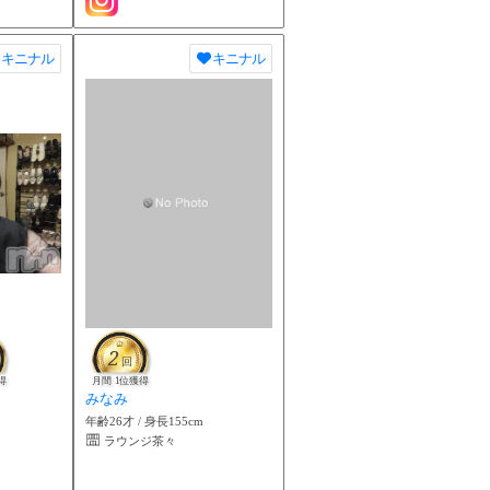
キニナル
キニナル
2
回
得
月間 1位獲得
みなみ
年齢26才 / 身長155cm
ラウンジ茶々