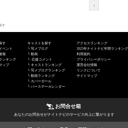
1
探す
探す
キャストを探す
アクセスランキング
イベント
└
写メブログ
2025年ナイトナビ年間ランキング
速報
└
動画
利用規約
ランキング
└
応援コメント
プライバシーポリシー
マップ
└
キャストランキング
運営会社情報
└
写メブログランキング
リンクについて
└
動画ランキング
サイトマップ
└
カバーガール
└
バースデーカレンダー
お問合せ箱
あなたのお問合せがナイトナビのサービス向上に繋がります