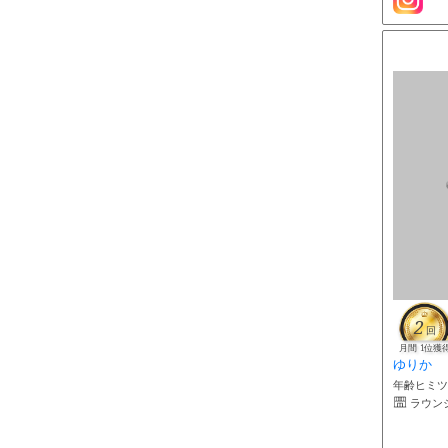
2
回
月間 1位獲
ゆりか
年齢ヒミツ 
ラウン