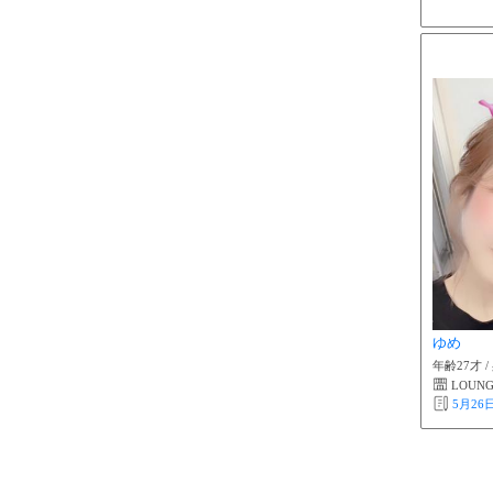
ゆめ
年齢27才 /
LOUNG
5月26日