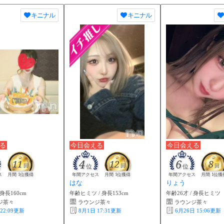
キニナル
キニナル
る
今日会える
今日会える
4
6
11
12
8
回
位
回
位
回
ス
月間 1位獲得
年間アクセス
月間 1位獲得
年間アクセス
月間 1位獲
はな
りょう
 身長160cm
年齢ヒミツ / 身長153cm
年齢26才 / 身長ヒミツ
ジ茶々
ラウンジ茶々
ラウンジ茶々
22:09
更新
8月1日 17:31
更新
6月26日 15:06
更新