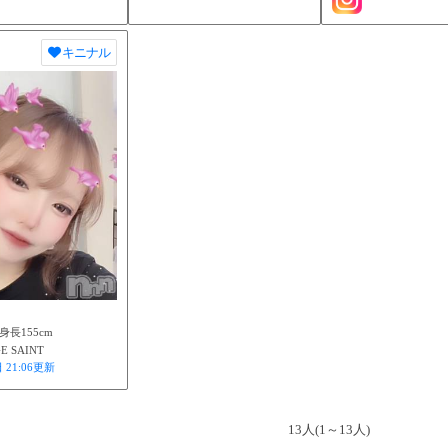
キニナル
 身長155cm
E SAINT
 21:06
更新
13人(1～13人)