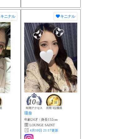
キニナル
キニナル
10
1
位
回
得
年間アクセス
月間 1位獲得
環奈
年齢24才 / 身長152cm
LOUNGE SAINT
4月10日 21:17
更新