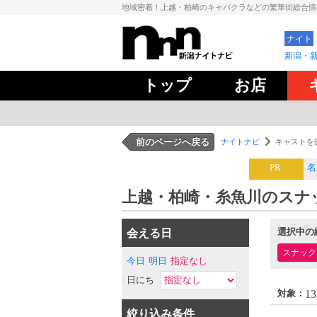
地域密着！上越・柏崎のキャバクラなどの繁華街総合
ナイト
新潟・
トップ
お店
前のページへ戻る
ナイトナビ
キャストを
PR
名
上越・柏崎・糸魚川のスナ
選択中の
会える日
スナック
今日
明日
指定なし
日にち
13
対象：
絞り込み条件