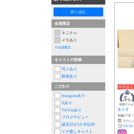
絞り込む
会員限定
キニナル
メモあり
※会員限定
キャストの投稿
写メあり
動画あり
こだわり
今日会え
Instagramあり
5
位
Xあり
年間アクセ
ありす
TikTokあり
年齢27才 /
ブログデビュー
ラウン
誕生日が1か月以内
8月5日 
イチ推しキャスト