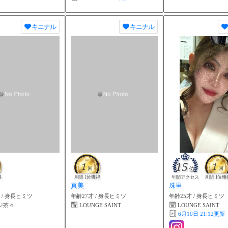
キニナル
キニナル
15
1
1
回
位
回
得
月間 1位獲得
年間アクセス
月間 1位獲
真美
珠里
/ 身長ヒミツ
年齢27才 / 身長ヒミツ
年齢25才 / 身長ヒミツ
ジ茶々
LOUNGE SAINT
LOUNGE SAINT
6月10日 21:12
更新